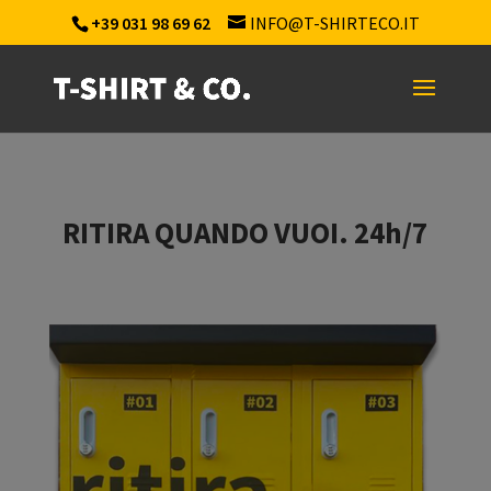
+39 031 98 69 62
INFO@T-SHIRTECO.IT
RITIRA QUANDO VUOI. 24h/7